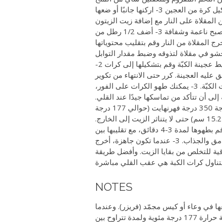
والتوابل في وعاء المطحنة الكهربائية وخلط كافة المقادير جيدًا لتشكيل كرة من العجين 3- اركنها جانبًا أو ضعها
ن المقلاة على النار مع إضافة زيت الزيتون
البكر الممتاز 2- أضف قطع البصل المقطع وقم بتسويته إلى أن تصبح ناعمة وشفافة 3- أضف 1/2 رطل من
مفروم والملح والبهارات وقم بتشويحها حتى ينضج اللحم 4- أخرج المقلاة من النار وقم بتقليب محتوياتها
مقدار ملعقة من الحشو في مقلاة لتذوقه وضبط مقدار التوابل
1- خذ نحو ملعقتين كبيرتين من خليط عجينة الكبّة وقم بتشكيلها إلى كرات 2-
عليه العجينة. كرر حتى الانتهاء من تكوير
كل العجين. وعادة ما تكون الكمية كافية لصنع نحو دستين من كرات الكبّة. 3- يمكنك طهو الكرات على الفور،
إلى أن تتأكد من تماسكها جيدًا عند القلي.
1- سخّن نحو ملعقتين من الزيت في قدر عميق حتى درجة 350 درجة فهرنهايت (حوالي 177 درجة
مئوية)، وتأكد من أن المقلاة لا يقل عمقها عن 5-6 بوصات (12.7 – 15.24 سم) حتى لا يتناثر الزيت إلى الخارج.
2- قم بوضع 2-3 حبات من الكبّة بعناية في كل مرة في الزيت، وقم بطهوها لمدة 3-4 دقائق، مع تقليبها بين
الحين والآخر حتى تستوي من كافة الجوانب، وتكتسب اللون البني الغامق والجذاب. 3- عندما تكون جاهزة، أخرج
قية للتخلص من بقايا الزيت. وأفضل طريقة
NOTES
 في وعاء أو كيس مجمّد (فريزر). وعندما
تكون جاهزًا لطهوها، أخرجها من المجمّد واقلها بدون إذابتها في درجة حرارة 177 درجة مئوية ولمدة تتراوح بين