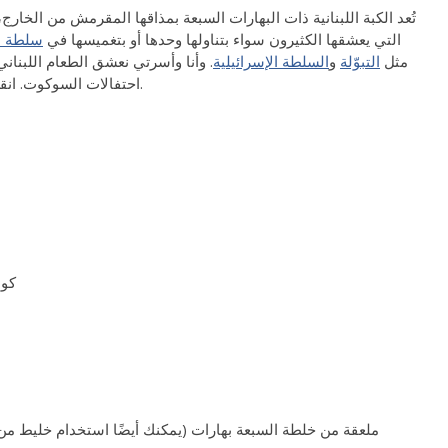
تُعد الكبة اللبنانية ذات البهارات السبعة بمذاقها المقرمش من الخار
التي يعشقها الكثيرون سواء بتناولها وحدها أو بتغميسها في
سلطة ا
مثل
التبوّلة
و
السلطة الإسرائيلية
. وأنا وأسرتي نعشق الطعام اللبناني
الأخرى.
احتفالات السوكوت. انقر
1/2
1 ملعقة من خلطة السبعة بهارات (يمكنك أيضًا استخدام خليط من 