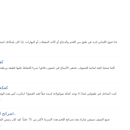
بابا غنوج اللبناني لذيذ في طبق من اللحم والدجاج أو كأحد المقبلات أو البهارات. إذا كان بإمكانك اس
كفت
كلما صنعنا كفتة لبنانية للضيوف، تختفي الأسياخ في غضون دقائق! سرنا للحفاظ عليها لطيفة ورطبة
كعكة 
كنت أتساءل في طفولتي لماذا لا توجد كعكة شوكولاتة لذيذة حقاً لعيد الفصح؟ ابتكرت أمي هذه الو
بطريق
شرائح اللحم البقري للجدة بودي!...
صنع الشيف ستيفن شاراد هذه شرائح اللحم هذه لأسرتنا
وأصدقائنا وصفته. وأجد أنه من ال