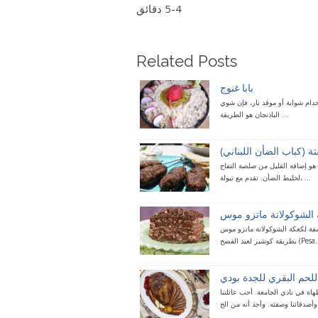
4-5 دقائق
Related Posts
بابا غنوج
تخدام شواية أو موقد نار، فإن شوي
الباذنجان هو الطريقة ...
ة (كباب الضأن اللبناني)
 هو إضافة القليل من صلصة التفاح
لخليط الضأن. تقدم مع تبولة، ...
الشوكولاتة ماتزو موس
صفة لكعكة الشوكولاتة ماتزو موس
ة كوشير لعيد الفصح (Pesa...
 لأكثر من 15 عاماً. لقد كان رئيس الطهاة في نادي الجامعة. أحب عائلتنا
ج...