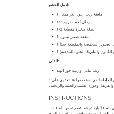
لعمل الحشو:
1 ملعقة زيت زيتون بكر ممتاز
1/2 رطل لحم مفروم
1/2 بصلة صغيرة مقطّعة
1 ملعقة عصير ليمون
ب الصنوبر المحمصة والمقطعة جيدًا
الكمون والبابريكا الحلوة المدخنة)
للقلي:
زيت نباتي أو زيت جوز الهند
*خلطة السبعة بهارات: هناك أنواع عديدة لخلطة السبعة بهارات ولكن الخلطة الذي نستخدمها هنا تحتوي على:
 والقرنفل وجوزة الطيب والحلبة والزنجبيل
INSTRUCTIONS
1- انقع البرغل لمدة 30 دقيقة في الماء البارد ثم قم بتصفيته من الماء 2-
 ملعقة شاي من عصير الليمون و1-1/2 رطل من اللحم المفروم وملعقتين شاي من الملح