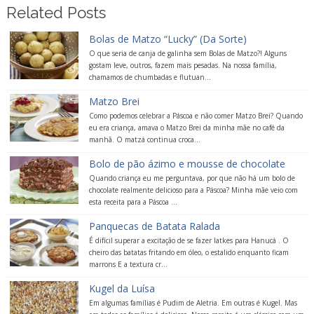
Related Posts
Bolas de Matzo “Lucky” (Da Sorte)
O que seria de canja de galinha sem Bolas de Matzo?! Alguns
gostam leve, outros, fazem mais pesadas. Na nossa família,
chamamos de chumbadas e flutuan...
Matzo Brei
Como podemos celebrar a Páscoa e não comer Matzo Brei? Quando
eu era criança, amava o Matzo Brei da minha mãe no café da
manhã. O matzá continua croca...
Bolo de pão ázimo e mousse de chocolate
Quando criança eu me perguntava, por que não há um bolo de
chocolate realmente delicioso para a Páscoa? Minha mãe veio com
esta receita para a Páscoa ...
Panquecas de Batata Ralada
É difícil superar a excitação de se fazer latkes para Hanucá . O
cheiro das batatas fritando em óleo, o estalido enquanto ficam
marrons E a textura cr...
Kugel da Luísa
Em algumas famílias é Pudim de Aletria. Em outras é Kugel. Mas