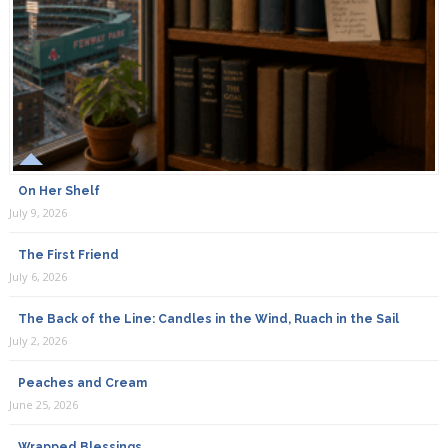
On Her Shelf
July 9, 2026
The First Friend
July 6, 2026
The Back of the Line: Candles in the Wind, Ruach in the Sail
July 2, 2026
Peaches and Cream
June 25, 2026
Wrapped Blessings