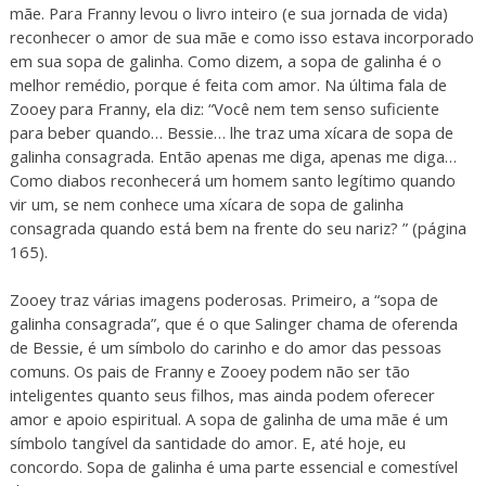
mãe. Para Franny levou o livro inteiro (e sua jornada de vida)
reconhecer o amor de sua mãe e como isso estava incorporado
em sua sopa de galinha. Como dizem, a sopa de galinha é o
melhor remédio, porque é feita com amor. Na última fala de
Zooey para Franny, ela diz: “Você nem tem senso suficiente
para beber quando… Bessie… lhe traz uma xícara de sopa de
galinha consagrada. Então apenas me diga, apenas me diga…
Como diabos reconhecerá um homem santo legítimo quando
vir um, se nem conhece uma xícara de sopa de galinha
consagrada quando está bem na frente do seu nariz? ” (página
165).
Zooey traz várias imagens poderosas. Primeiro, a “sopa de
galinha consagrada”, que é o que Salinger chama de oferenda
de Bessie, é um símbolo do carinho e do amor das pessoas
comuns. Os pais de Franny e Zooey podem não ser tão
inteligentes quanto seus filhos, mas ainda podem oferecer
amor e apoio espiritual. A sopa de galinha de uma mãe é um
símbolo tangível da santidade do amor. E, até hoje, eu
concordo. Sopa de galinha é uma parte essencial e comestível