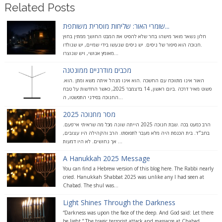
Related Posts
שומרי האור: שליחות מוסרית משותפת...
חלון נשאר מואר מישהו בחר שלא להסיט את המבט החושך ממתין בחוץ
.חנוכה הוא סיפור של ניסים. יש ניסים שנעשו בידי שמיים, יש שנולדו
מאומץ אנושי, ויש שנוצרו...
מכבים מודרניים ממונטנה
.האור אינו מתווכח עם החשכה .הוא אינו מנהל איתה משא ומתן .הוא
פשוט מאיר דרכה .ביום ראשון, 14 בדצמבר 2025, כאשר החדשות על טבח
החנוכה בסידני התפשטו, ה...
מסר מחנוכה 2025
.הרב כמעט בכה .שבת חנוכה 2025 הייתה שונה מכל מה שראיתי אי־פעם
בחב״ד. בית הכנסת היה מלא מעבר לתפוסתו. הרב והקהילה היו עצובים,
אך נחושים. לא היו דמעות ...
A Hanukkah 2025 Message
You can find a Hebrew version of this blog here. The Rabbi nearly
cried. Hanukkah Shabbat 2025 was unlike any I had seen at
Chabad. The shul was...
Light Shines Through the Darkness
“Darkness was upon the face of the deep. And God said: Let there
be light.” The tragic terrorist attack and massacre at Chabad